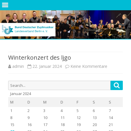
Skip
to
content
Winterkonzert des ljgo
zu
admin
22. Januar 2024
Keine Kommentare
Winterkonze
Search
Searc
des
for:
Januar 2024
ljgo
M
D
M
D
F
S
S
1
2
3
4
5
6
7
8
9
10
11
12
13
14
15
16
17
18
19
20
21