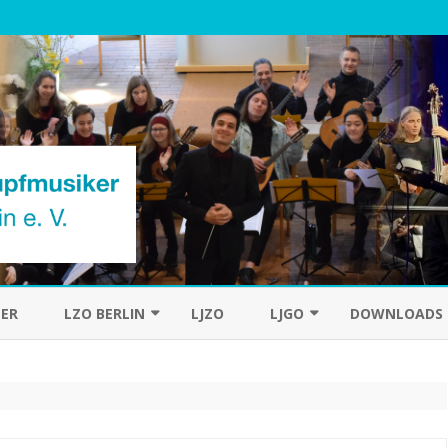
Skip
to
ER
LZO BERLIN
LJZO
LJGO
DOWNLOADS
content
DAS ORCHESTER
CHRONIK
DER DIRIGENT
HISTORIE