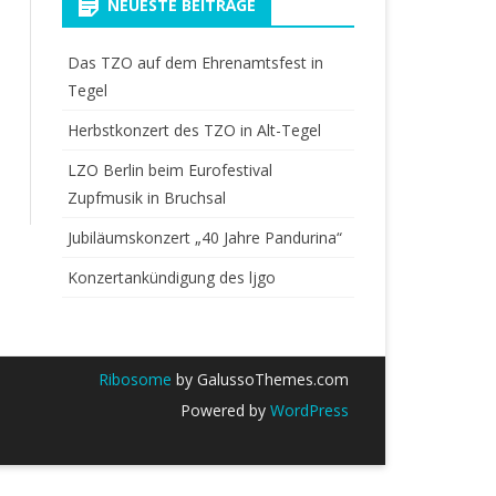
NEUESTE BEITRÄGE
Das TZO auf dem Ehrenamtsfest in
Tegel
Herbstkonzert des TZO in Alt-Tegel
LZO Berlin beim Eurofestival
Zupfmusik in Bruchsal
Jubiläumskonzert „40 Jahre Pandurina“
Konzertankündigung des ljgo
Ribosome
by GalussoThemes.com
Powered by
WordPress