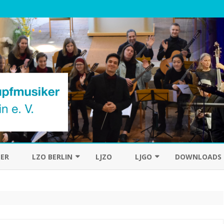
Skip
to
ER
LZO BERLIN
LJZO
LJGO
DOWNLOADS
content
DAS ORCHESTER
CHRONIK
DER DIRIGENT
HISTORIE