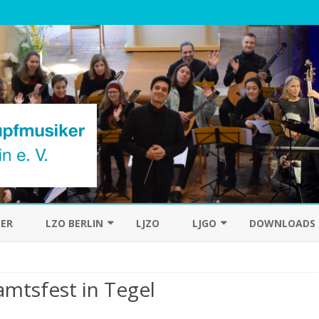
Skip
to
ER
LZO BERLIN
LJZO
LJGO
DOWNLOADS
content
DAS ORCHESTER
CHRONIK
mtsfest in Tegel
DER DIRIGENT
zu
e
HISTORIE