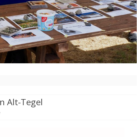
n Alt-Tegel
zu
e
Herbstkonzert
des