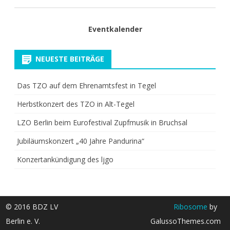
Eventkalender
NEUESTE BEITRÄGE
Das TZO auf dem Ehrenamtsfest in Tegel
Herbstkonzert des TZO in Alt-Tegel
LZO Berlin beim Eurofestival Zupfmusik in Bruchsal
Jubiläumskonzert „40 Jahre Pandurina“
Konzertankündigung des ljgo
© 2016 BDZ LV
Ribosome
by
Berlin e. V.
GalussoThemes.com