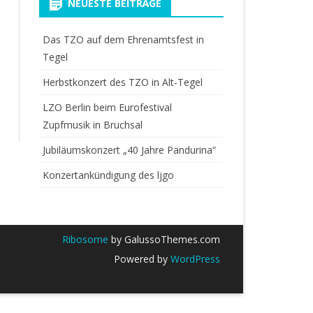
NEUESTE BEITRÄGE
Das TZO auf dem Ehrenamtsfest in
Tegel
Herbstkonzert des TZO in Alt-Tegel
LZO Berlin beim Eurofestival
Zupfmusik in Bruchsal
Jubiläumskonzert „40 Jahre Pandurina“
Konzertankündigung des ljgo
Ribosome
by GalussoThemes.com
Powered by
WordPress