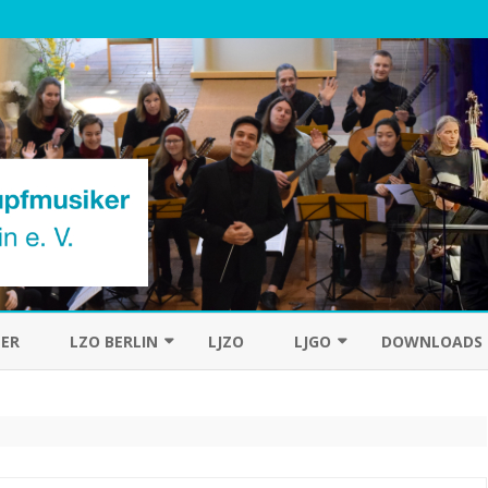
Skip
to
ER
LZO BERLIN
LJZO
LJGO
DOWNLOADS
content
DAS ORCHESTER
CHRONIK
DER DIRIGENT
HISTORIE