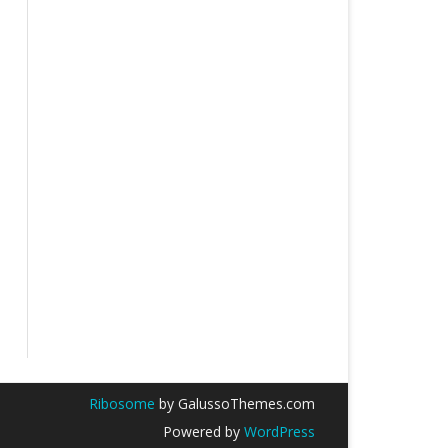
Ribosome
by GalussoThemes.com
Powered by
WordPress