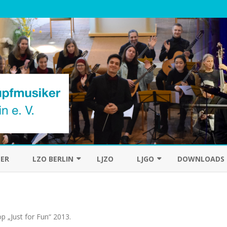
Skip
to
ER
LZO BERLIN
LJZO
LJGO
DOWNLOADS
content
DAS ORCHESTER
CHRONIK
DER DIRIGENT
 „Just for Fun“ 2013
.
HISTORIE