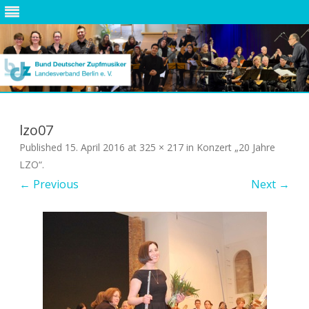
Skip
to
content
lzo07
Published
15. April 2016
at
325 × 217
in
Konzert „20 Jahre
LZO“
.
← Previous
Next →