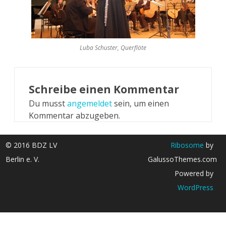
Luba Schuster, Querflöte
Schreibe einen Kommentar
Du musst
angemeldet
sein, um einen
Kommentar abzugeben.
© 2016 BDZ LV
Ribosome
by
Berlin e. V.
GalussoThemes.com
Powered by
WordPress